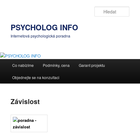
Přejít
k
Hleda
hlavnímu
obsahu
PSYCHOLOG INFO
webu
Internetová psychologická poradna
Hlavní
Co nabízíme
Podmínky, cena
Garant projektu
navigační
menu
Objednejte se na konzultaci
Závislost