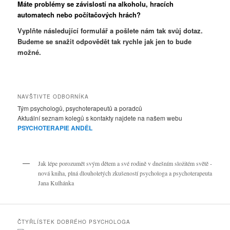
Máte problémy se závislostí na alkoholu, hracích
automatech nebo počítačových hrách?
Vyplňte následující formulář a pošlete nám tak svůj dotaz.
Budeme se snažit odpovědět tak rychle jak jen to bude
možné.
NAVŠTIVTE ODBORNÍKA
Tým psychologů, psychoterapeutů a poradců
Aktuální seznam kolegů s kontakty najdete na našem webu
PSYCHOTERAPIE ANDĚL
Jak lépe porozumět svým dětem a své rodině v dnešním složitém světě -
nová kniha, plná dlouholetých zkušeností psychologa a psychoterapeuta
Jana Kulhánka
ČTYŘLÍSTEK DOBRÉHO PSYCHOLOGA